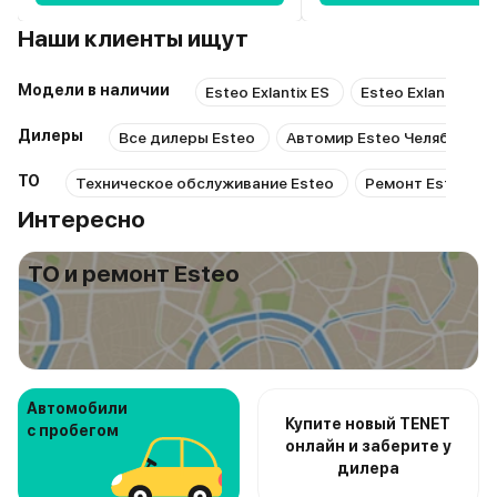
Наши клиенты ищут
Модели в наличии
Esteo Exlantix ES
Esteo Exlantix ET
Дилеры
Все дилеры Esteo
Автомир Esteo Челябинск
ТО
Техническое обслуживание Esteo
Ремонт Esteo
Интересно
ТО и ремонт Esteo
Автомобили
Купите новый TENET
с пробегом
онлайн и заберите у
дилера