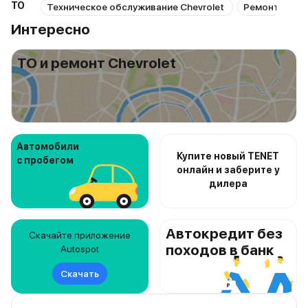
ТО
Техническое обслуживание Chevrolet
Ремонт Chevr
Интересно
ТО и ремонт Chevrolet
Автомобили
Купите новый TENET
с пробегом
онлайн и заберите у
дилера
Автокредит без
Скачайте приложение
походов в банк
Autospot
Скачать