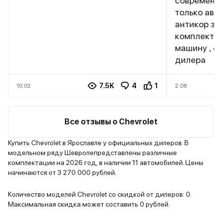
(преселективный робот с
современны
двойным мокрым сцеплением)...
только авт
Из минусов данной модели с
антикор за
двигателем 1,5 могу отметить
комплекте 
только одно: отсутствие
машину , с
подогрева передних и задних
дилера
сидений, в отличие от модели с
1,3 турбо мотором, но этот минус
7.5K
4
1
10.02
2.08
легко поправим за 1500-3000
рублей, так что это даже не
минус...Так же пишут , что низкое
Все отзывы о Chevrolet
качество отделочных
материалов...... Ребята, за
Купить Chevrolet в Ярославле у официальных дилеров. В
модельном ряду Шевролепредставлены различные
18000000-2000000 материалы
комплектации на 2026 год, в наличии 11 автомобилей. Цены
хорошие. Понятное дело , что это
начинаются от 3 270 000 рублей.
не тойота Camry, но вы и ценник
на камрюху посмотрите... по
Количество моделей Chevrolet со скидкой от дилеров: 0.
комфорту данная модель по
Максимальная скидка может составить 0 рублей.
моему мнению ничем не уступает