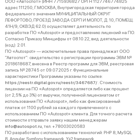
ООО «Автоспот» (ИНН 7715936827 ОРГН 1127746774825
адрес 111250, Г.МОСКВА, Внутригородская территория города
федерального значения МУНИЦИПАЛЬНЫЙ ОКРУГ
ЛЕФОРТОВО, ПРОЕЗД ЗАВОДА СЕРП И МОЛОТ, Д. 10, ПОМЕЩ.
41Н/9, ОКВЭД 62.0) осуществляет деятельность по
разработке ПО «Autospot» и предоставлению лицензий на ПО.
Согласно Приказу Минцифры от 08.10.22, вид деятельности
(код): 2.01.
ПО «Autospot» — исключительные права принадлежат ООО
"Автоспот": свидетельство о регистрации программы ЭВМ №
2018618687, внесена в Реестр программ для ЭВМ, реестровая
запись № 28745 от 09.07.2025 г. Функциональные
характеристики Программы указаны по ссылке:
https://reestr.digital.gov.ru/reestr/3467687/
. Стоимость
лицензии на ПО «Autospot» определяется либо как процент
(от 2,5% до 3%) от выручки, полученной лицензиатом от
использования ПО «Autospot», либо как фиксированный
платеж от 1100 рублей за каждого привлеченного с
использованием ПО «Autospot» клиента. Для точного расчета
стоимости отправьте заявку нашим менеджерам
info@autospot.ru
, тел. +78003020583
ПО разработано с использованием технологий: PHP 8, MySQL
8, Angular, Symfony framework, Yii2 framework.