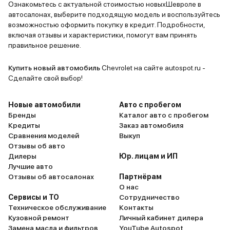
Camry, так что дело ваше, брать
Ознакомьтесь с актуальной стоимостью новыхШевроле в
автосалонах, выберите подходящую модель и воспользуйтесь
или нет... У меня данная модель
возможностью оформить покупку в кредит. Подробности,
больше полугода, я ничем не
включая отзывы и характеристики, помогут вам принять
разочарован, тачка за свой
правильное решение.
ценник просто БОМБА....
Купить новый автомобиль
Chevrolet на сайте autospot.ru -
Сделайте свой выбор!
Новые автомобили
Авто с пробегом
Бренды
Каталог авто с пробегом
Кредиты
Заказ автомобиля
Сравнения моделей
Выкуп
Отзывы об авто
Дилеры
Юр. лицам и ИП
Лучшие авто
Отзывы об автосалонах
Партнёрам
О нас
Сервисы и ТО
Сотрудничество
Техническое обслуживание
Контакты
Кузовной ремонт
Личный кабинет дилера
Замена масла и фильтров
YouTube Autospot