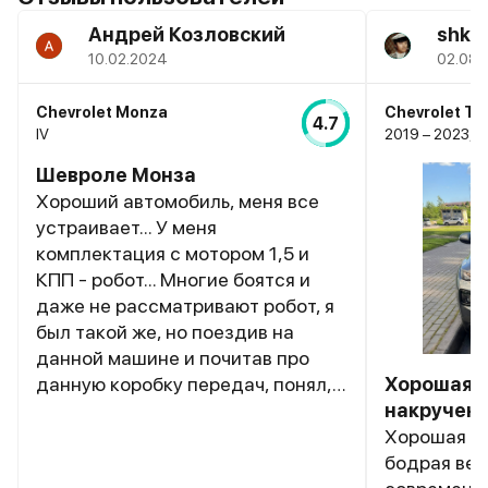
Андрей Козловский
shkro
10.02.2024
02.08.
Chevrolet Monza
Chevrolet Tra
4.7
IV
2019 – 2023, III
Шевроле Монза
Хороший автомобиль, меня все
устраивает... У меня
комплектация с мотором 1,5 и
КПП - робот... Многие боятся и
даже не рассматривают робот, я
был такой же, но поездив на
данной машине и почитав про
данную коробку передач, понял,
Хорошая 
что на данной машине разницы
накручен
почти нет между АКПП И РКПП...
Хорошая м
Робот здесь стоит добротный
бодрая вес