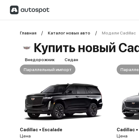
Главная
Каталог новых авто
Модели Cadillac
Купить новый Cad
Внедорожник
Седан
Параллельный импорт
Паралле
Cadillac • Escalade
Cadillac 
Цена
Цена