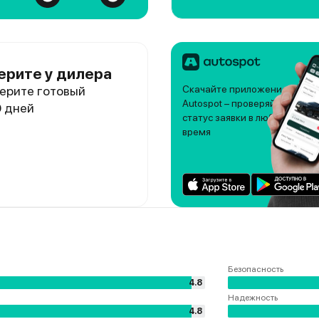
ерите у дилера
ерите готовый
Скачайте приложение
Autospot – проверяйте
0 дней
статус заявки в любое
время
Безопасность
4.8
Надежность
4.8