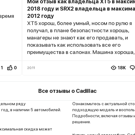
Мой отзыв как владельца XT5 в макси
2018 году и SRX2 владельца в максима
овремя
2012 году
ХТ5 хорош, более умный, носом по рулю я
получал, в плане безопастности хорошь,
манагеры не знают как его продавать, и
показывать как использовать все его
преимущества в салонах. Машина хороша,
сыра. Я покупал на второй год её выпуска
об этом. В спб два офф дилера кадиллака
1
0
18K
20.11
и Автополе....Олимп всегда "дурочку включ
Автопле завтра записан на 14.00! Олимп 
что диски неориг стоят (хотя на ориг диск
Все отзывы о Cadillac
маден ин Чина), я не перебартирую колеса
просто переставляю их в сборе 2 лета поч
одельном ряду
Ознакомьтесь с актуальной ст
зима....посыл по гарантии полный. Пробле
год, в наличии 5 автомобилей.
подходящую модель и воспольз
Подробности, включая отзывы и
полном поворочании руля, идёт
решение.
хрустик...попробуйте, просто полное налев
Максимальная скидка может
услышите...как ваше переднее колесо цар