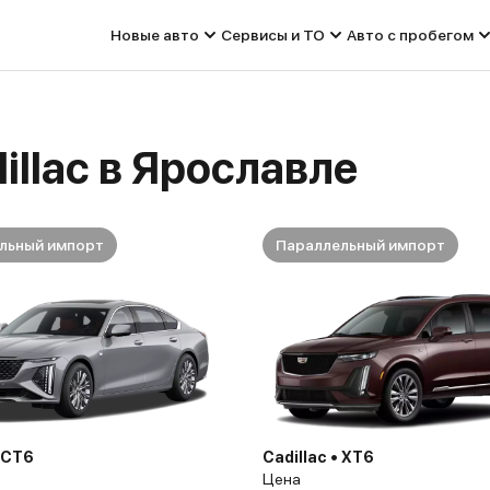
Новые авто
Сервисы и ТО
Авто с пробегом
illac в Ярославле
льный импорт
Параллельный импорт
• CT6
Cadillac • XT6
Цена