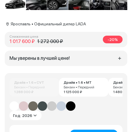
Ярославль • Официальный дилер LADA
Сниженная цена
-20%
1 017 600 ₽
1 272 000 ₽
Мы уверены в лучшей цене!
Драйв • 1.6 • CVT
Драйв • 1.6 • MT
Драйв • 1.
Бензин • Передний
Бензин • Передний
Бензин • П
1 288 000 ₽
1 125 000 ₽
1 480 000 
Год: 2026