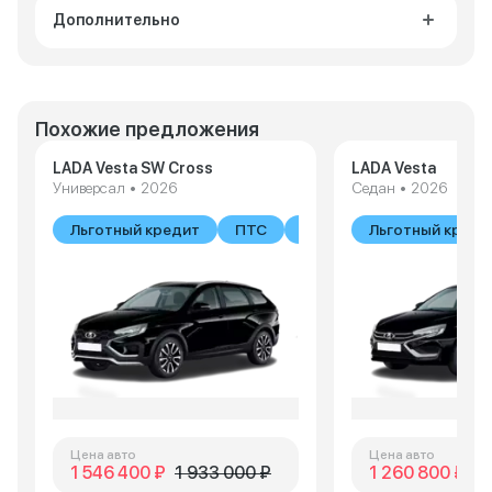
Дополнительно
Похожие предложения
LADA Vesta SW Cross
LADA Vesta
Универсал • 2026
Седан • 2026
Льготный кредит
ПТС
В наличии
Льготный креди
Цена авто
Цена авто
1 546 400 ₽
1 933 000 ₽
1 260 800 ₽
1 