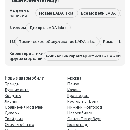
Наши клиенты ищут
Модели в
Новые LADA Iskra
Все модели LADA
LA
наличии
Дилеры
Дилеры LADA Iskra
ТО
Техническое обслуживание LADA Iskra
Ремонт LADA 
Характеристики
Технические характеристики LADA Aura
Техни
других моделей
Новые автомобили
Москва
Бренды
Пенза
Лучшие авто
Казань
Кредиты
Краснодар
Лизинг
Ростов-на-Дону
Сравнения моделей
Нижний Новгород
Дилеры
Новосибирск
Трейд-ин
Санкт-Петербург
Отзывы об авто
Волгоград