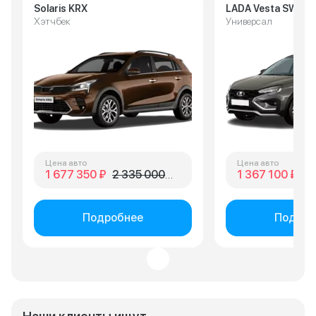
Solaris KRX
LADA Vesta SW Cr
Хэтчбек
Универсал
Цена авто
Цена авто
1 677 350 ₽
2 335 000 ₽
1 367 100 ₽
1 
Подробнее
Подроб