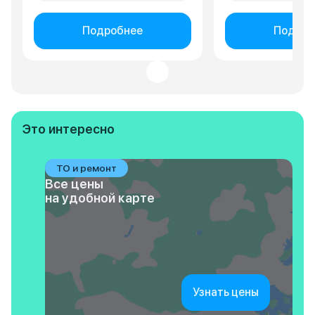
Подробнее
Подроб
Это интересно
ТО и ремонт
Все цены
на удобной карте
Узнать цены