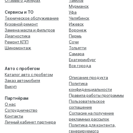
Отзывы о дилерах
Тамбов
Мурманск
Сервисы и ТО
Уфа
Техническое обслуживание
Челябинск
Кузовной ремонт
Ижевск
Замена масла и фильтров
Воронеж
Диагностика
Пермь
Ремонт КПП
Сочи
Шиномонтаж
Тольятти
Самара
Екатеринбург
Все города
Авто с пробегом
Каталог авто с пробегом
Описание продукта
Заказ автомобиля
Политика
Выкуп
конфиденциальности
Правила работы программы
Партнёрам
Пользовательское
О нас
соглашение
Сотрудничество
Согласие на получение
Контакты
рекламных рассылок
Личный кабинет партнера
Политика для контента,
генерируемого