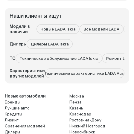
Наши клиенты ищут
Модели в
Новые LADA Iskra
Все модели LADA
LA
наличии
Дилеры
Дилеры LADA Iskra
ТО
Техническое обслуживание LADA Iskra
Ремонт LADA 
Характеристики
Технические характеристики LADA Aura
Техни
других моделей
Новые автомобили
Москва
Бренды
Пенза
Лучшие авто
Казань
Кредиты
Краснодар
Лизинг
Ростов-на-Дону
Сравнения моделей
Нижний Новгород
Дилеры
Новосибирск