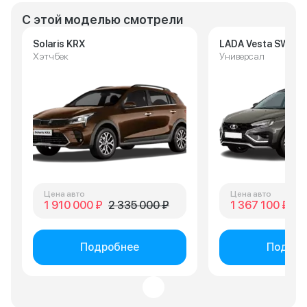
С этой моделью смотрели
Solaris KRX
LADA Vesta SW Cr
Хэтчбек
Универсал
Цена авто
Цена авто
1 910 000 ₽
2 335 000 ₽
1 367 100 ₽
1 
Подробнее
Подроб