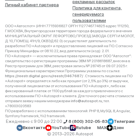
рекламных рассылок
Личный кабинет партнера
Политика для контента,
генерируемого
пользователями
ООО «Автоспот» (ИНН 7715936827 ОРГН 1127746774825 адрес 111250,
Г.МОСКВА, Внутригородская территория города федерального значения
МУНИЦИПАЛЬНЫЙ ОКРУГ ЛЕФОРТОВО, ПРОЕЗД ЗАВОДА СЕРП И МОЛОТ,
Д. 10, ПОМЕЩ. 41Н/9, ОКВЭД 62.0) осуществляет деятельность по
разработке ПО «Autospot» и предоставлению лицензий на ПО. Согласно
Приказу Минцифры от 08.10.22, вид деятельности (код): 2.01.
ПО «Autospot» — исключительные права принадлежат ООО "Автоспот":
свидетельство о регистрации программы ЭВМ № 2018618687, внесена в
Реестр программ для ЭВМ, реестровая запись № 28745 от 09.07.2025 г.
Функциональные характеристики Программы указаны по ссылке:
https://reestr.digital.gov.ru/reestr/3467687/
. Стоимость лицензии на ПО
«Autospot» определяется либо как процент (от 2,5% до 3%) от выручки,
полученной лицензиатом от использования ПО «Autospot», либо как
фиксированный платеж от 1100 рублей за каждого привлеченного с
использованием ПО «Autospot» клиента. Для точного расчета стоимости
отправьте заявку нашим менеджерам
info@autospot.ru
, тел.
+78003020583
ПО разработано с использованием технологий: PHP 8, MySQL 8, Angular,
Symfony framework, Yii2 framework.
Ежедневно с 9:00 до 22:00
8 (800) 302-05-83
Телеграм
Вконтакте
YouTube
Rutube
MAX
Дзен
© 2013–2026 Autospot