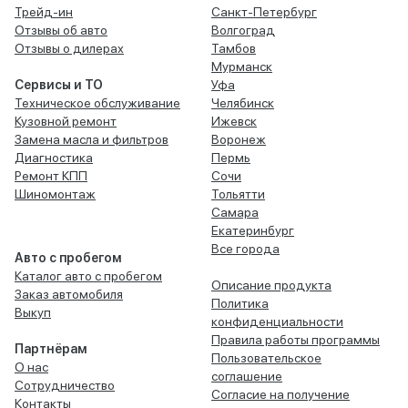
Трейд-ин
Санкт-Петербург
Отзывы об авто
Волгоград
Отзывы о дилерах
Тамбов
Мурманск
Сервисы и ТО
Уфа
Техническое обслуживание
Челябинск
Кузовной ремонт
Ижевск
Замена масла и фильтров
Воронеж
Диагностика
Пермь
Ремонт КПП
Сочи
Шиномонтаж
Тольятти
Самара
Екатеринбург
Все города
Авто с пробегом
Каталог авто с пробегом
Описание продукта
Заказ автомобиля
Политика
Выкуп
конфиденциальности
Правила работы программы
Партнёрам
Пользовательское
О нас
соглашение
Сотрудничество
Согласие на получение
Контакты