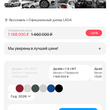
Ярославль • Официальный дилер LADA
Сниженная цена
-20%
1 168 000 ₽
1 460 000 ₽
Мы уверены в лучшей цене!
Драйв • 1.6 • CVT
Драйв • 1.6 • MT
Драйв • 1.
Бензин • Передний
Бензин • Передний
Бензин • П
1 288 000 ₽
1 168 000 ₽
1 525 000 
Год: 2026