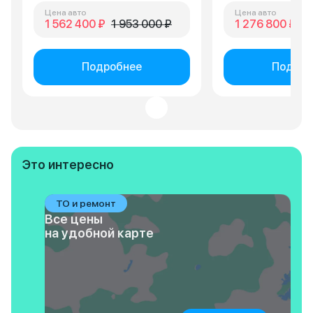
Цена авто
Цена авто
1 562 400 ₽
1 953 000 ₽
1 276 800 ₽
1 
Подробнее
Подроб
Это интересно
ТО и ремонт
Все цены
на удобной карте