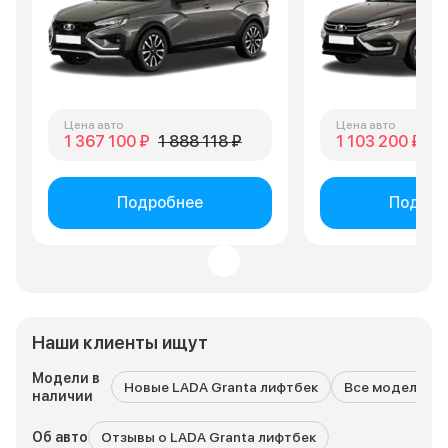
Цена авто
Цена авто
1 367 100 ₽
1 888 118 ₽
1 103 200 ₽
1 
Подробнее
Подроб
Наши клиенты ищут
Модели в
Новые LADA Granta лифтбек
Все модели LA
наличии
Об авто
Отзывы о LADA Granta лифтбек