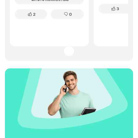
комфортно, неровности
приличная, пару р
3
отрабатывает хорошо. За
приходилось выби
2
0
время эксплуатации никаких
грязи после дождя
серьезных проблем не
Расход топлива у
возникало. Для повседневного
немаловажно при 
использования – отличный
поездках. Шумоиз
вариант по доступной цене.
оставляет желать 
это решается уст
дополнительных м
целом, Granta лиф
отличный бюджет
для рыбаков и лю
активного отдыха
нужен надежный и
вместительный ав
поездок на природ
задачи выполняет 