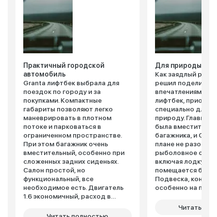
Практичный городской
Для природы сам
автомобиль
Как заядлый рыба
Granta лифтбек выбрала для
решил поделиться
поездок по городу и за
впечатлениями о L
покупками. Компактные
лифтбек, приобре
габариты позволяют легко
специально для вы
маневрировать в плотном
природу. Главным
потоке и парковаться в
была вместительн
ограниченном пространстве.
багажника, и Grant
При этом багажник очень
плане не разочаро
вместительный, особенно при
рыболовное снар
сложенных задних сиденьях.
включая лодку ПВХ
Салон простой, но
помещается без п
функциональный, все
Подвеска, конечно
необходимое есть. Двигатель
особенно на прос
1.6 экономичный, расход в
дорогах, но для т
городе около 8 литров.
вполне ожидаемо.
Читать пол
Подвеска настроена
проходимость вп
Читать полностью