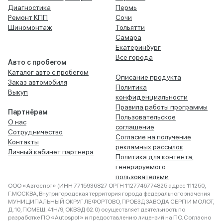
Диагностика
Пермь
Ремонт КПП
Сочи
Шиномонтаж
Тольятти
Самара
Екатеринбург
Все города
Авто с пробегом
Каталог авто с пробегом
Описание продукта
Заказ автомобиля
Политика
Выкуп
конфиденциальности
Правила работы программы
Партнёрам
Пользовательское
О нас
соглашение
Сотрудничество
Согласие на получение
Контакты
рекламных рассылок
Личный кабинет партнера
Политика для контента,
генерируемого
пользователями
ООО «Автоспот» (ИНН 7715936827 ОРГН 1127746774825 адрес 111250,
Г.МОСКВА, Внутригородская территория города федерального значения
МУНИЦИПАЛЬНЫЙ ОКРУГ ЛЕФОРТОВО, ПРОЕЗД ЗАВОДА СЕРП И МОЛОТ,
Д. 10, ПОМЕЩ. 41Н/9, ОКВЭД 62.0) осуществляет деятельность по
разработке ПО «Autospot» и предоставлению лицензий на ПО. Согласно