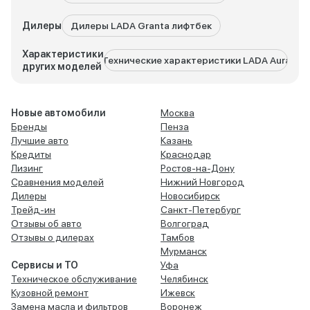
Дилеры
Дилеры LADA Granta лифтбек
Характеристики
Технические характеристики LADA Aura
Техни
других моделей
Новые автомобили
Москва
Бренды
Пенза
Лучшие авто
Казань
Кредиты
Краснодар
Лизинг
Ростов-на-Дону
Сравнения моделей
Нижний Новгород
Дилеры
Новосибирск
Трейд-ин
Санкт-Петербург
Отзывы об авто
Волгоград
Отзывы о дилерах
Тамбов
Мурманск
Сервисы и ТО
Уфа
Техническое обслуживание
Челябинск
Кузовной ремонт
Ижевск
Замена масла и фильтров
Воронеж