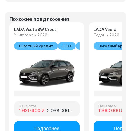
Похожие предложения
LADA Vesta SW Cross
LADA Vesta
Универсал • 2026
Седан • 2026
Льготный кредит
ПТС
В наличии
Льготный креди
Цена авто
Цена авто
1 630 400 ₽
2 038 000 ₽
1 360 000 ₽
1 
Подробнее
Подроб