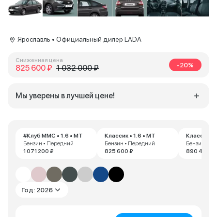
Ярославль • Официальный дилер LADA
Сниженная цена
-20%
825 600 ₽
1 032 000 ₽
Мы уверены в лучшей цене!
#Клуб ММС • 1.6 • MT
Классик • 1.6 • MT
Классик • 
Бензин • Передний
Бензин • Передний
Бензин • П
1 071 200 ₽
825 600 ₽
890 400 ₽
Год: 2026