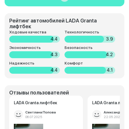
Рейтинг автомобилей LADA Granta
лифтбек
Ходовые качества
Технологичность
4.4
3.9
Экономичность
Безопасность
4.3
4.2
Надежность
Комфорт
4.4
4.1
Отзывы пользователей
LADA Granta лифтбек
LADA Granta лифт
Светлана Попова
Александр Ще
06.07.2025
22.05.2025