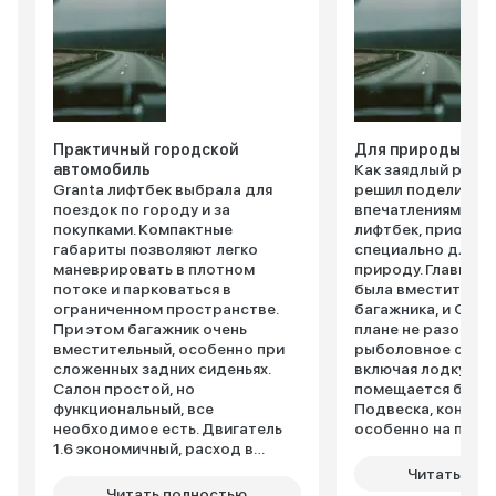
Практичный городской
Для природы сам
автомобиль
Как заядлый рыба
Granta лифтбек выбрала для
решил поделиться
поездок по городу и за
впечатлениями о L
покупками. Компактные
лифтбек, приобре
габариты позволяют легко
специально для вы
маневрировать в плотном
природу. Главным
потоке и парковаться в
была вместительн
ограниченном пространстве.
багажника, и Grant
При этом багажник очень
плане не разочаро
вместительный, особенно при
рыболовное снар
сложенных задних сиденьях.
включая лодку ПВХ
Салон простой, но
помещается без п
функциональный, все
Подвеска, конечно
необходимое есть. Двигатель
особенно на прос
1.6 экономичный, расход в
дорогах, но для т
городе около 8 литров.
вполне ожидаемо.
Читать пол
Подвеска настроена
проходимость вп
Читать полностью