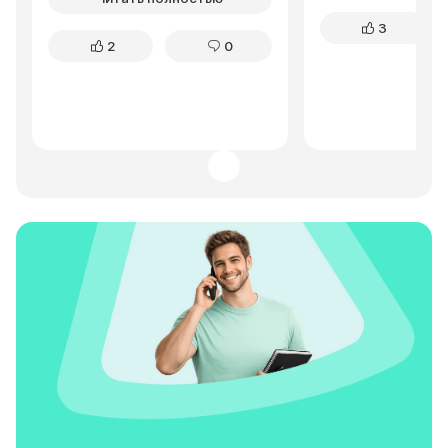
комфортно, неровности
приличная, пару р
3
отрабатывает хорошо. За
приходилось выби
2
0
время эксплуатации никаких
грязи после дождя
серьезных проблем не
Расход топлива у
возникало. Для повседневного
немаловажно при 
использования – отличный
поездках. Шумоиз
вариант по доступной цене.
оставляет желать 
это решается уст
дополнительных м
целом, Granta лиф
отличный бюджет
для рыбаков и лю
активного отдыха
нужен надежный и
вместительный ав
поездок на природ
задачи выполняет 