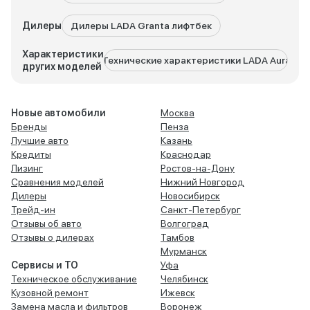
Дилеры
Дилеры LADA Granta лифтбек
Характеристики
Технические характеристики LADA Aura
Техни
других моделей
Новые автомобили
Москва
Бренды
Пенза
Лучшие авто
Казань
Кредиты
Краснодар
Лизинг
Ростов-на-Дону
Сравнения моделей
Нижний Новгород
Дилеры
Новосибирск
Трейд-ин
Санкт-Петербург
Отзывы об авто
Волгоград
Отзывы о дилерах
Тамбов
Мурманск
Сервисы и ТО
Уфа
Техническое обслуживание
Челябинск
Кузовной ремонт
Ижевск
Замена масла и фильтров
Воронеж