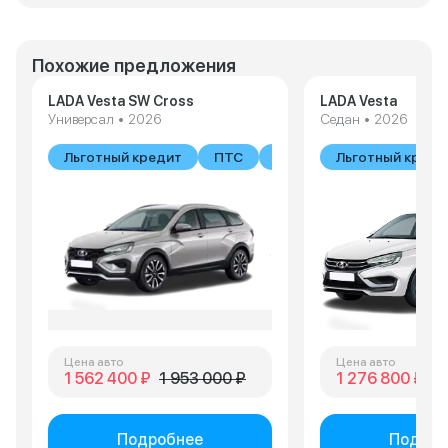
Похожие предложения
LADA Vesta SW Cross
LADA Vesta
Универсал • 2026
Седан • 2026
Льготный кредит
ПТС
В наличии
Льготный креди
Цена авто
Цена авто
1 562 400 ₽
1 953 000 ₽
1 276 800 ₽
1 
Подробнее
Подроб