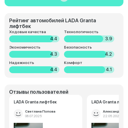
Рейтинг автомобилей LADA Granta
лифтбек
Ходовые качества
Технологичность
4.4
3.9
Экономичность
Безопасность
4.3
4.2
Надежность
Комфорт
4.4
4.1
Отзывы пользователей
LADA Granta лифтбек
LADA Granta лифт
Светлана Попова
Александр Ще
06.07.2025
22.05.2025