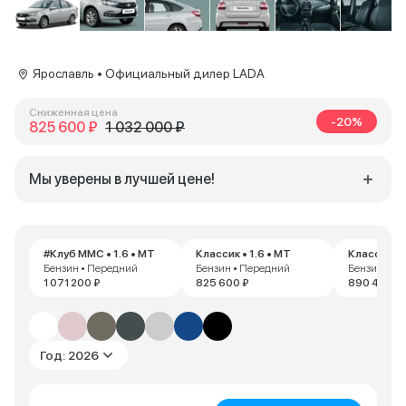
Ярославль • Официальный дилер LADA
Сниженная цена
-20%
825 600 ₽
1 032 000 ₽
Мы уверены в лучшей цене!
#Клуб ММС • 1.6 • MT
Классик • 1.6 • MT
Классик • 
Бензин • Передний
Бензин • Передний
Бензин • П
1 071 200 ₽
825 600 ₽
890 400 ₽
Год: 2026