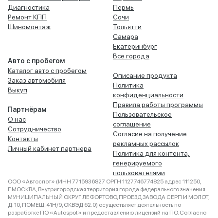
Диагностика
Пермь
Ремонт КПП
Сочи
Шиномонтаж
Тольятти
Самара
Екатеринбург
Все города
Авто с пробегом
Каталог авто с пробегом
Описание продукта
Заказ автомобиля
Политика
Выкуп
конфиденциальности
Правила работы программы
Партнёрам
Пользовательское
О нас
соглашение
Сотрудничество
Согласие на получение
Контакты
рекламных рассылок
Личный кабинет партнера
Политика для контента,
генерируемого
пользователями
ООО «Автоспот» (ИНН 7715936827 ОРГН 1127746774825 адрес 111250,
Г.МОСКВА, Внутригородская территория города федерального значения
МУНИЦИПАЛЬНЫЙ ОКРУГ ЛЕФОРТОВО, ПРОЕЗД ЗАВОДА СЕРП И МОЛОТ,
Д. 10, ПОМЕЩ. 41Н/9, ОКВЭД 62.0) осуществляет деятельность по
разработке ПО «Autospot» и предоставлению лицензий на ПО. Согласно