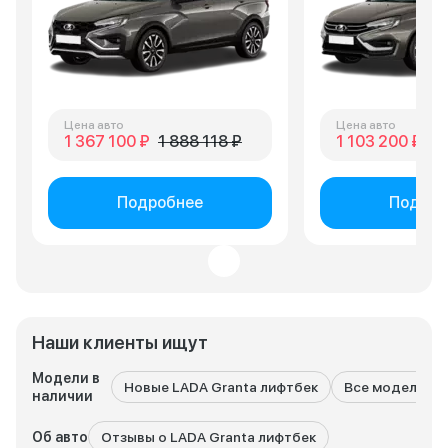
Цена авто
Цена авто
1 367 100 ₽
1 888 118 ₽
1 103 200 ₽
1 
Подробнее
Подроб
Наши клиенты ищут
Модели в
Новые LADA Granta лифтбек
Все модели LA
наличии
Об авто
Отзывы о LADA Granta лифтбек