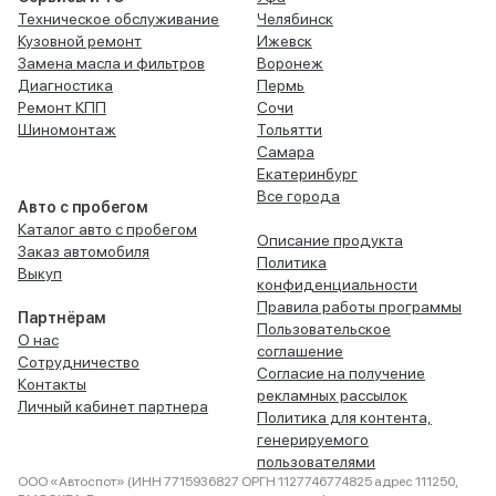
Техническое обслуживание
Челябинск
Кузовной ремонт
Ижевск
Замена масла и фильтров
Воронеж
Диагностика
Пермь
Ремонт КПП
Сочи
Шиномонтаж
Тольятти
Самара
Екатеринбург
Все города
Авто с пробегом
Каталог авто с пробегом
Описание продукта
Заказ автомобиля
Политика
Выкуп
конфиденциальности
Правила работы программы
Партнёрам
Пользовательское
О нас
соглашение
Сотрудничество
Согласие на получение
Контакты
рекламных рассылок
Личный кабинет партнера
Политика для контента,
генерируемого
пользователями
ООО «Автоспот» (ИНН 7715936827 ОРГН 1127746774825 адрес 111250,