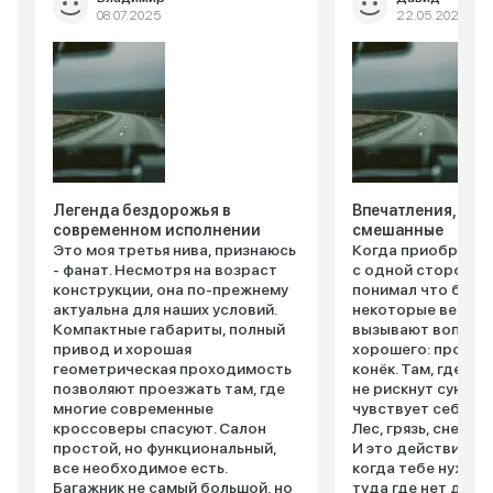
08.07.2025
22.05.2025
Легенда бездорожья в
Впечатления, кон
современном исполнении
смешанные
Это моя третья нива, признаюсь
Когда приобретал
- фанат. Несмотря на возраст
с одной стороны, 
конструкции, она по-прежнему
понимал что беру,
актуальна для наших условий.
некоторые вещи в
Компактные габариты, полный
вызывают вопросы
привод и хорошая
хорошего: проход
геометрическая проходимость
конёк. Там, где п
позволяют проезжать там, где
не рискнут сунутьс
многие современные
чувствует себя ка
кроссоверы спасуют. Салон
Лес, грязь, снег ей
простой, но функциональный,
И это действитель
все необходимое есть.
когда тебе нужно
Багажник не самый большой, но
туда где нет дорог