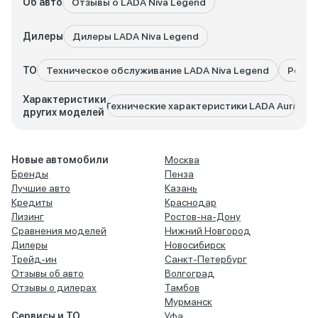
Об авто
Отзывы о LADA Niva Legend
Дилеры
Дилеры LADA Niva Legend
ТО
Техническое обслуживание LADA Niva Legend
Ремон
Характеристики
Технические характеристики LADA Aura
Техни
других моделей
Новые автомобили
Москва
Бренды
Пенза
Лучшие авто
Казань
Кредиты
Краснодар
Лизинг
Ростов-на-Дону
Сравнения моделей
Нижний Новгород
Дилеры
Новосибирск
Трейд-ин
Санкт-Петербург
Отзывы об авто
Волгоград
Отзывы о дилерах
Тамбов
Мурманск
Сервисы и ТО
Уфа