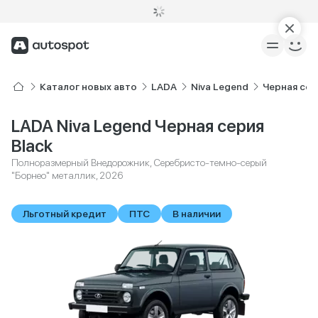
Каталог новых авто
LADA
Niva Legend
Черная сер
LADA Niva Legend Черная серия
Black
Полноразмерный Внедорожник, Серебристо-темно-серый
"Борнео" металлик, 2026
Льготный кредит
ПТС
В наличии