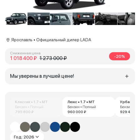
Ярославль • Официальный дилер LADA
Сниженная цена
-20%
1 018 400 ₽
1 273 000 ₽
Мы уверены в лучшей цене!
Классик • 1.7 • MT
Люкс • 1.7 • MT
Урбан • 1.
Бензин • Полный
Бензин • Полный
Бензин • П
795 800 ₽
960 000 ₽
929 400 ₽
Год: 2026