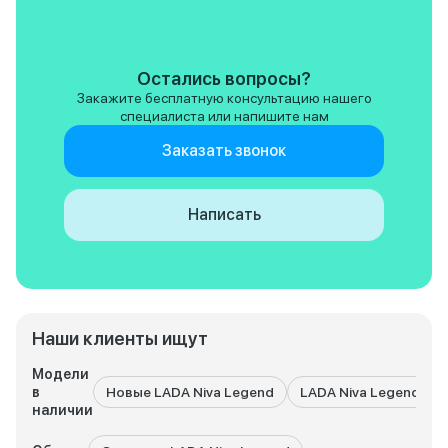
ремонтопригодная
неплохой вариант.
не жалею о покупк
задачи она выполн
Остались вопросы?
отлично. И кстати 
Закажите бесплатную консультацию нашего
дешевые и доступ
специалиста или напишите нам
огромный плюс!
Заказать звонок
Написать
Наши клиенты ищут
Модели
в
Новые LADA Niva Legend
LADA Niva Legend с 
наличии