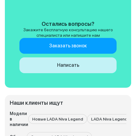
ремонтопригодная
неплохой вариант.
не жалею о покупк
задачи она выполн
Остались вопросы?
отлично. И кстати 
Закажите бесплатную консультацию нашего
дешевые и доступ
специалиста или напишите нам
огромный плюс!
Заказать звонок
Написать
Наши клиенты ищут
Модели
в
Новые LADA Niva Legend
LADA Niva Legend с 
наличии