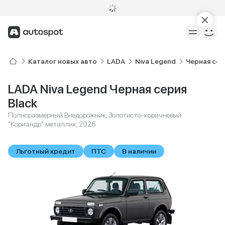
Каталог новых авто
LADA
Niva Legend
Черная сер
LADA Niva Legend Черная серия
Black
Полноразмерный Внедорожник, Золотисто-коричневый
"Кориандр" металлик, 2026
Льготный кредит
ПТС
В наличии