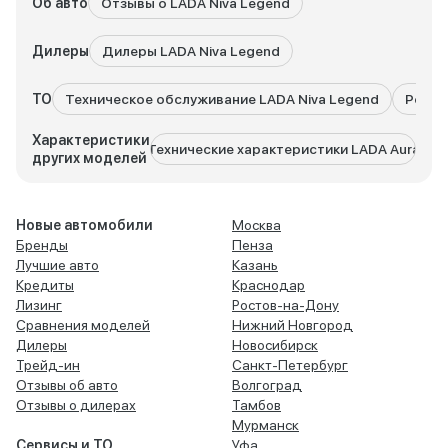
Об авто
Отзывы о LADA Niva Legend
Дилеры
Дилеры LADA Niva Legend
ТО
Техническое обслуживание LADA Niva Legend
Ремон
Характеристики
Технические характеристики LADA Aura
Техни
других моделей
Новые автомобили
Москва
Бренды
Пенза
Лучшие авто
Казань
Кредиты
Краснодар
Лизинг
Ростов-на-Дону
Сравнения моделей
Нижний Новгород
Дилеры
Новосибирск
Трейд-ин
Санкт-Петербург
Отзывы об авто
Волгоград
Отзывы о дилерах
Тамбов
Мурманск
Сервисы и ТО
Уфа