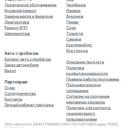
Техническое обслуживание
Челябинск
Кузовной ремонт
Ижевск
Замена масла и фильтров
Воронеж
Диагностика
Пермь
Ремонт КПП
Сочи
Шиномонтаж
Тольятти
Самара
Екатеринбург
Все города
Авто с пробегом
Каталог авто с пробегом
Описание продукта
Заказ автомобиля
Политика
Выкуп
конфиденциальности
Правила работы программы
Партнёрам
Пользовательское
О нас
соглашение
Сотрудничество
Согласие на получение
Контакты
рекламных рассылок
Личный кабинет партнера
Политика для контента,
генерируемого
пользователями
ООО «Автоспот» (ИНН 7715936827 ОРГН 1127746774825 адрес 111250,