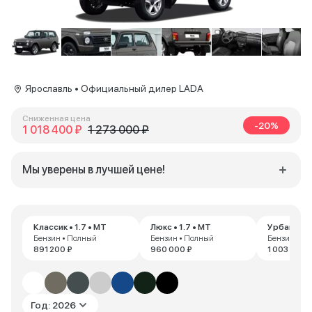
Ярославль • Официальный дилер LADA
Сниженная цена
-20%
1 018 400 ₽
1 273 000 ₽
Мы уверены в лучшей цене!
Классик • 1.7 • MT
Люкс • 1.7 • MT
Урбан • 1.
Бензин • Полный
Бензин • Полный
Бензин • П
891 200 ₽
960 000 ₽
1 003 200 
Год: 2026