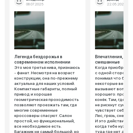
08.07.2025
22.05.2025
Легенда бездорожья в
Впечатления, кон
современном исполнении
смешанные
Это моя третья нива, признаюсь
Когда приобретал
- фанат. Несмотря на возраст
с одной стороны, 
конструкции, она по-прежнему
понимал что беру,
актуальна для наших условий.
некоторые вещи в
Компактные габариты, полный
вызывают вопросы
привод и хорошая
хорошего: проход
геометрическая проходимость
конёк. Там, где п
позволяют проезжать там, где
не рискнут сунутьс
многие современные
чувствует себя ка
кроссоверы спасуют. Салон
Лес, грязь, снег ей
простой, но функциональный,
И это действитель
все необходимое есть.
когда тебе нужно
Багажник не самый большой, но
туда где нет дорог