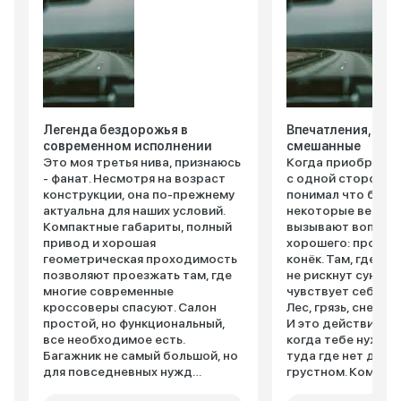
Легенда бездорожья в
Впечатления, кон
современном исполнении
смешанные
Это моя третья нива, признаюсь
Когда приобретал
- фанат. Несмотря на возраст
с одной стороны, 
конструкции, она по-прежнему
понимал что беру,
актуальна для наших условий.
некоторые вещи в
Компактные габариты, полный
вызывают вопросы
привод и хорошая
хорошего: проход
геометрическая проходимость
конёк. Там, где п
позволяют проезжать там, где
не рискнут сунутьс
многие современные
чувствует себя ка
кроссоверы спасуют. Салон
Лес, грязь, снег ей
простой, но функциональный,
И это действитель
все необходимое есть.
когда тебе нужно
Багажник не самый большой, но
туда где нет дорог
для повседневных нужд
грустном. Комфорт
хватает. Двигатель не самый
конечно не про "Н