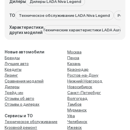
Дилеры
Дилеры LADA Niva Legend
ТО
Техническое обслуживание LADA Niva Legend
Ремон
Характеристики
Технические характеристики LADA Aura
Техни
других моделей
Новые автомобили
Москва
Бренды
Пенза
Лучшие авто
Казань
Кредиты
Краснодар
Лизинг
Ростов-на-Дону
Сравнения моделей
Нижний Новгород
Дилеры
Новосибирск
Трейд-ин
Санкт-Петербург
Отзывы об авто
Волгоград
Отзывы о дилерах
Тамбов
Мурманск
Сервисы и ТО
Уфа
Техническое обслуживание
Челябинск
Кузовной ремонт
Ижевск