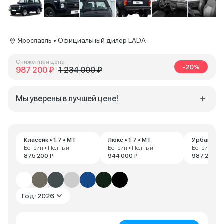
Ярославль • Официальный дилер LADA
Сниженная цена
-20%
987 200 ₽
1 234 000 ₽
Мы уверены в лучшей цене!
Классик • 1.7 • MT
Люкс • 1.7 • MT
Урбан • 1.
Бензин • Полный
Бензин • Полный
Бензин • П
875 200 ₽
944 000 ₽
987 200 ₽
Год: 2026