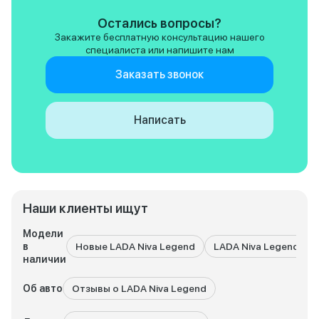
не жалею о покупк
задачи она выполн
Остались вопросы?
отлично. И кстати 
Закажите бесплатную консультацию нашего
дешевые и доступ
специалиста или напишите нам
огромный плюс!
Заказать звонок
Написать
Наши клиенты ищут
Модели
в
Новые LADA Niva Legend
LADA Niva Legend с 
наличии
Об авто
Отзывы о LADA Niva Legend