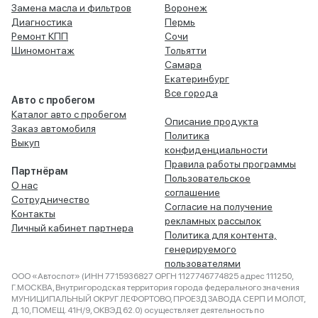
Замена масла и фильтров
Воронеж
Диагностика
Пермь
Ремонт КПП
Сочи
Шиномонтаж
Тольятти
Самара
Екатеринбург
Все города
Авто с пробегом
Каталог авто с пробегом
Описание продукта
Заказ автомобиля
Политика
Выкуп
конфиденциальности
Правила работы программы
Партнёрам
Пользовательское
О нас
соглашение
Сотрудничество
Согласие на получение
Контакты
рекламных рассылок
Личный кабинет партнера
Политика для контента,
генерируемого
пользователями
ООО «Автоспот» (ИНН 7715936827 ОРГН 1127746774825 адрес 111250,
Г.МОСКВА, Внутригородская территория города федерального значения
МУНИЦИПАЛЬНЫЙ ОКРУГ ЛЕФОРТОВО, ПРОЕЗД ЗАВОДА СЕРП И МОЛОТ,
Д. 10, ПОМЕЩ. 41Н/9, ОКВЭД 62.0) осуществляет деятельность по