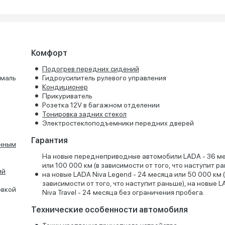
Комфорт
Подогрев передних сидений
эмаль
Гидроусилитель рулевого управления
Кондиционер
Прикуриватель
Розетка 12V в багажном отделении
Тонировка задних стекол
Электростеклоподъемники передних дверей
Гарантия
онным
На новые переднеприводные автомобили LADA - 36 м
или 100 000 км (в зависимости от того, что наступит ра
ий
на новые LADA Niva Legend - 24 месяца или 50 000 км 
зависимости от того, что наступит раньше), на новые 
овкой
Niva Travel - 24 месяца без ограничения пробега.
Технические особенности автомобиля