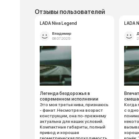
Отзывы пользователей
LADA Niva Legend
LADA N
Владимир
Д
08.07.2025
2
Легенда бездорожья в
Впечат
современном исполнении
смеша
Это моя третья нива, признаюсь
Когда 
- фанат. Несмотря на возраст
с одно
конструкции, она по-прежнему
понима
актуальна для наших условий.
некото
Компактные габариты, полный
вызыва
привод и хорошая
хороше
геометрическая проходимость
конёк.