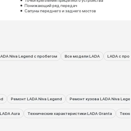
Точки крепления прицепного устройства
Понижающий ряд передач
Сапуны переднего и заднего мостов
LADA Niva Legend с пробегом
Все модели LADA
LADA с про
nd
Ремонт LADA Niva Legend
Ремонт кузова LADA Niva Lege
LADA Aura
Технические характеристики LADA Granta
Техни