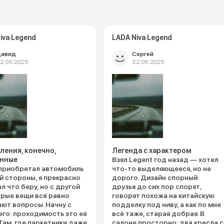
iva Legend
LADA Niva Legend
авид
Сергей
2.05.2025
22.05.2025
ления, конечно,
Легенда с характером
нные
Взял Legent год назад — хотел
приобретал автомобиль
что-то выделяющееся, но не
й стороны, я прекрасно
дорого. Дизайн спорный:
л что беру, но с другой
друзья до сих пор спорят,
рые вещи всё равно
говорят похожа на китайскую
ют вопросы. Начну с
подделку под ниву, а как по мне
го: проходимость это её
всё таже, старая добрая. В
 Там, где паркетники даже
салоне просторно: два кресла с