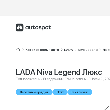
Каталог новых авто
LADA
Niva Legend
Люк
LADA Niva Legend Люкс
Полноразмерный Внедорожник, Темно-зеленый "Несси 2", 20
Льготный кредит
ПТС
В наличии