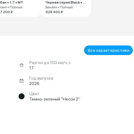
бан • 1.7 • MT
Черная серия Black • 1.7 • MT
нзин • Полный
Бензин • Полный
7 200 ₽
928 400 ₽
Все характеристики
Разгон до 100 км/ч, с
17
Год выпуска
2026
Цвет
Темно-зеленый "Несси 2"