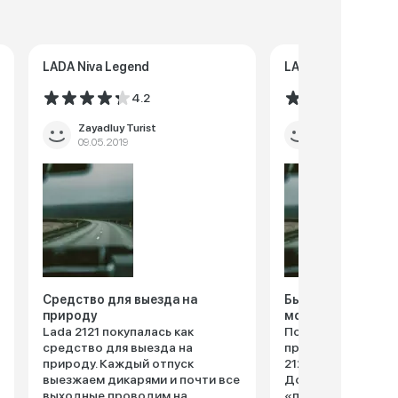
LADA Niva Legend
LADA Niva Legend
4.2
4.5
Zayadluy Turist
Ло172945
09.05.2019
12.04.2019
Средство для выезда на
Были очень рады
природу
монстрику
Lada 2121 покупалась как
Полгода назад ре
средство для выезда на
приобрести с муже
природу. Каждый отпуск
2121 с объёмом дви
выезжаем дикарями и почти все
До этого я ездила
выходные проводим на
«пятнашке» да «с