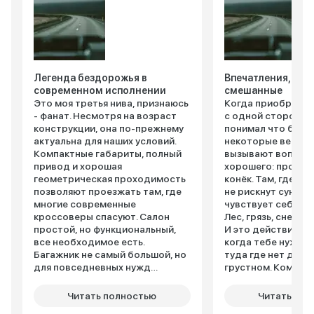
Легенда бездорожья в
Впечатления, кон
современном исполнении
смешанные
Это моя третья нива, признаюсь
Когда приобретал
- фанат. Несмотря на возраст
с одной стороны, 
конструкции, она по-прежнему
понимал что беру,
актуальна для наших условий.
некоторые вещи в
Компактные габариты, полный
вызывают вопросы
привод и хорошая
хорошего: проход
геометрическая проходимость
конёк. Там, где п
позволяют проезжать там, где
не рискнут сунутьс
многие современные
чувствует себя ка
кроссоверы спасуют. Салон
Лес, грязь, снег ей
простой, но функциональный,
И это действитель
все необходимое есть.
когда тебе нужно
Багажник не самый большой, но
туда где нет дорог
для повседневных нужд
грустном. Комфорт
хватает. Двигатель не самый
конечно не про "Н
мощный и экономичный, но
тесновато (особен
Читать полностью
Читать пол
надежный и
вибрации ощущаю