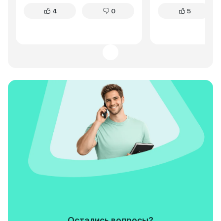
ремонтопригодный. Подвеска
телом. Подвеска 
4
0
5
энергоемкая, неровности
каждая кочка отда
отрабатывает достойно. Для
позвоночнике. Эр
активного отдыха на природе –
привет из прошлог
отличный вариант.
какое-то угловато
нелогичное. Расх
тоже не радует, о
городу. А еще, буд
тому, что "Нива" 
постоянного внима
То тут подкрутить
подтянуть. Но есл
из нужного места,
хобби, чем пробле
Legend не про ко
престиж, это про
функциональность
возможность прое
другие не смогут. 
нужна рабочая ло
бездорожья, непр
ремонтопригодная
неплохой вариант.
не жалею о покупк
задачи она выполн
Остались вопросы?