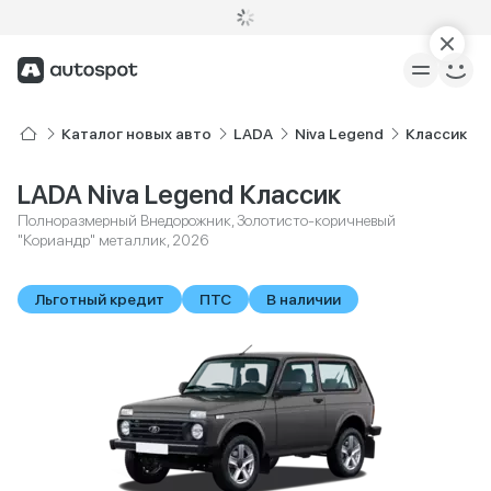
Каталог новых авто
LADA
Niva Legend
Классик
LADA Niva Legend Классик
Полноразмерный Внедорожник, Золотисто-коричневый
"Кориандр" металлик, 2026
Льготный кредит
ПТС
В наличии