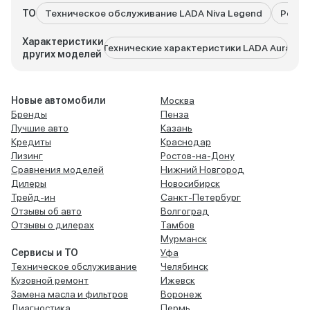
ТО
Техническое обслуживание LADA Niva Legend
Ремон
Характеристики
Технические характеристики LADA Aura
Техни
других моделей
Новые автомобили
Москва
Бренды
Пенза
Лучшие авто
Казань
Кредиты
Краснодар
Лизинг
Ростов-на-Дону
Сравнения моделей
Нижний Новгород
Дилеры
Новосибирск
Трейд-ин
Санкт-Петербург
Отзывы об авто
Волгоград
Отзывы о дилерах
Тамбов
Мурманск
Сервисы и ТО
Уфа
Техническое обслуживание
Челябинск
Кузовной ремонт
Ижевск
Замена масла и фильтров
Воронеж
Диагностика
Пермь