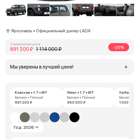
Ярославль • Официальный дилер LADA
Сниженная цена
-20%
891 200 ₽
1 114 000 ₽
Мы уверены в лучшей цене!
Классик • 1.7 • MT
Люкс • 1.7 • MT
Урбан • 1.
Бензин • Полный
Бензин • Полный
Бензин • П
891 200 ₽
960 000 ₽
1 003 200 
Год: 2026