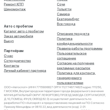
Ремонт КПП
Сочи
Шиномонтаж
Тольятти
Самара
Екатеринбург
Все города
Авто с пробегом
Каталог авто с пробегом
Описание продукта
Заказ автомобиля
Политика
Выкуп
конфиденциальности
Правила работы программы
Партнёрам
Пользовательское
О нас
соглашение
Сотрудничество
Согласие на получение
Контакты
рекламных рассылок
Личный кабинет партнера
Политика для контента,
генерируемого
пользователями
ООО «Автоспот» (ИНН 7715936827 ОРГН 1127746774825 адрес 111250,
Г.МОСКВА, Внутригородская территория города федерального значения
МУНИЦИПАЛЬНЫЙ ОКРУГ ЛЕФОРТОВО, ПРОЕЗД ЗАВОДА СЕРП И МОЛОТ,
Д. 10, ПОМЕЩ. 41Н/9, ОКВЭД 62.0) осуществляет деятельность по
разработке ПО «Autospot» и предоставлению лицензий на ПО. Согласно
Приказу Минцифры от 08.10.22, вид деятельности (код): 2.01.